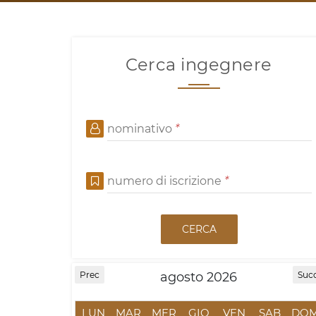
Cerca ingegnere
nominativo
*
numero di iscrizione
*
CERCA
agosto 2026
Prec
Suc
LUN
MAR
MER
GIO
VEN
SAB
DO