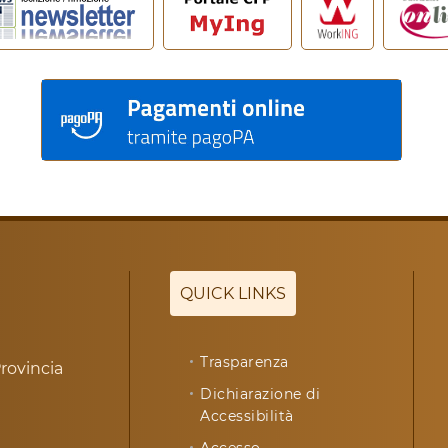
QUICK LINKS
Trasparenza
rovincia
Dichiarazione di
Accessibilità