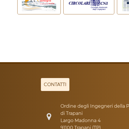
CONTATTI
Ordine degli Ingegneri della P
di Trapani
Largo Madonna 4
91100 Trapani (TP)