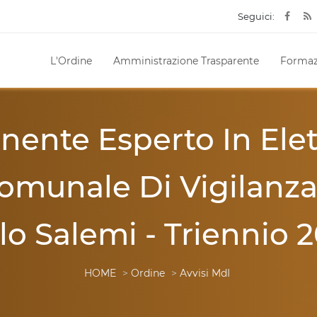
Seguici:
L'Ordine
Amministrazione Trasparente
Formaz
nte Esperto In Elett
munale Di Vigilanza 
lo Salemi - Triennio 
HOME
>
Ordine
>
Avvisi MdI