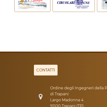
CONTATTI
Ordine degli Ingegneri della P
di Trapani
Largo Madonna 4
91100 Trapani (TP)