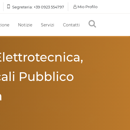
Mio Profilo
Segreteria:
+39 0923 554797
ione
Notizie
Servizi
Contatti
ettrotecnica,
ali Pubblico
a