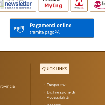
QUICK LINKS
Trasparenza
rovincia
Dichiarazione di
Accessibilità