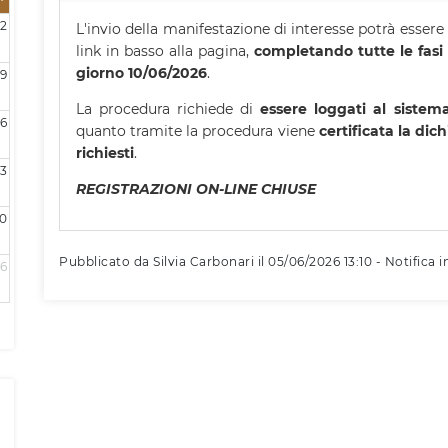
2
L'invio della manifestazione di interesse potrà essere
link in basso alla pagina,
completando tutte le fasi 
giorno 10/06/2026
.
9
La procedura richiede di
essere loggati al sistem
16
quanto tramite la procedura viene
certificata la dic
richiesti
.
3
REGISTRAZIONI ON-LINE CHIUSE
0
Pubblicato da Silvia Carbonari il 05/06/2026 13:10 - Notifica in
6