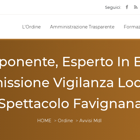
Seguici:
L'Ordine
Amministrazione Trasparente
Formaz
nente, Esperto In El
ssione Vigilanza Loc
Spettacolo Favignan
HOME
>
Ordine
>
Avvisi MdI