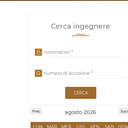
Cerca ingegnere
nominativo
*
numero di iscrizione
*
CERCA
agosto 2026
Prec
Suc
LUN
MAR
MER
GIO
VEN
SAB
DO