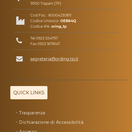
91100 Trapani (TP)
Cod.Fisc.: 80004230811
Codice Univoco:
OEB64Q
Codice iPA:
oring_tp
Tel 0923.554797
Fax 0923.1876147
segreteria@ording.tp.it
QUICK LINKS
Trasparenza
Dichiarazione di Accessibilità
Accesso