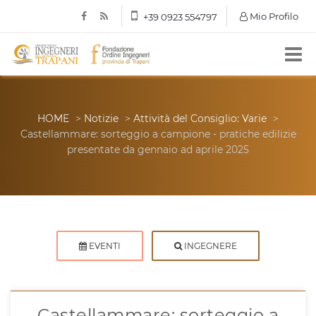
Mio Profilo
+39 0923 554797
HOME
>
Notizie
>
Attività del Consiglio: Varie
>
Castellammare: sorteggio a campione - pratiche edilizie
presentate da gennaio ad aprile 2025
EVENTI
INGEGNERE
Castellammare: sorteggio a