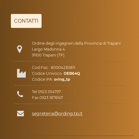
CONTATTI
Ordine degli Ingegneri della Provincia di Trapani
Largo Madonna 4
91100 Trapani (TP)
Cod.Fisc.: 80004230811
Codice Univoco:
OEB64Q
Codice iPA:
oring_tp
Tel 0923.554797
Fax 0923.1876147
segreteria@ording.tp.it