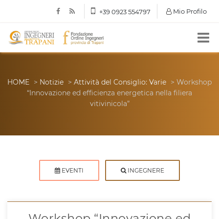
Mio Profilo
+39 0923 554797
HOME
>
Notizie
>
Attività del Consiglio: Varie
> Workshop
“Innovazione ed efficienza energetica nella filiera
vitivinicola”
EVENTI
INGEGNERE
Workshop “Innovazione ed