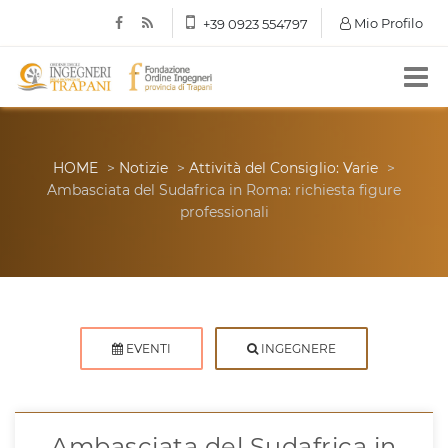
Mio Profilo
+39 0923 554797
HOME
>
Notizie
>
Attività del Consiglio: Varie
>
Ambasciata del Sudafrica in Roma: richiesta figure
professionali
EVENTI
INGEGNERE
Ambasciata del Sudafrica in