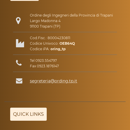
Ordine degli Ingegneri della Provincia di Trapani
Largo Madonna 4
91100 Trapani (TP)
Cod.Fisc.: 80004230811
Codice Univoco:
OEB64Q
Codice iPA:
oring_tp
Tel 0923.554797
Fax 0923.1876147
segreteria@ording.tp.it
QUICK LINKS