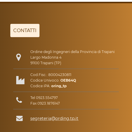
CONTATTI
Ordine degli Ingegneri della Provincia di Trapani
Largo Madonna 4
91100 Trapani (TP)
Cod.Fisc.: 80004230811
Codice Univoco:
OEB64Q
Codice iPA:
oring_tp
Tel 0923.554797
Fax 0923.1876147
segreteria@ording.tp.it