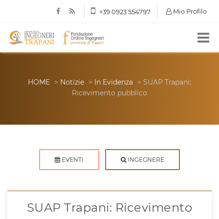
Mio Profilo
+39 0923 554797
HOME
>
Notizie
>
In Evidenza
> SUAP Trapani:
Ricevimento pubblico
EVENTI
INGEGNERE
SUAP Trapani: Ricevimento