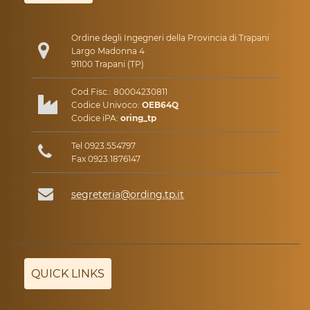
Ordine degli Ingegneri della Provincia di Trapani
Largo Madonna 4
91100 Trapani (TP)
Cod.Fisc.: 80004230811
Codice Univoco:
OEB64Q
Codice iPA:
oring_tp
Tel 0923.554797
Fax 0923.1876147
segreteria@ording.tp.it
QUICK LINKS