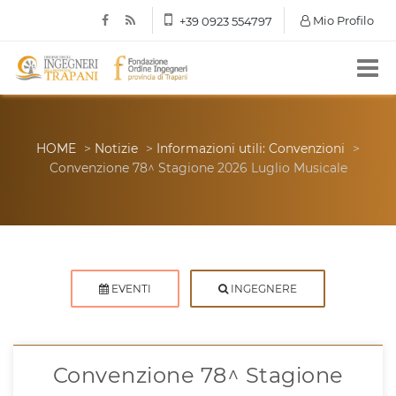
Mio Profilo
+39 0923 554797
HOME
>
Notizie
>
Informazioni utili: Convenzioni
>
Convenzione 78^ Stagione 2026 Luglio Musicale
EVENTI
INGEGNERE
Convenzione 78^ Stagione