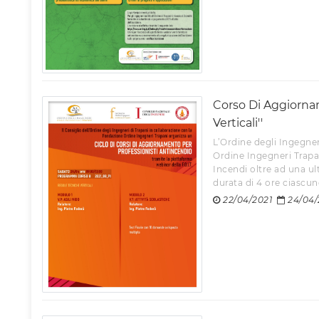
Corso Di Aggiornam
Verticali''
L’Ordine degli Ingegner
Ordine Ingegneri Trapa
Incendi oltre ad una ul
durata di 4 ore ciascuno 
22/04/2021
24/04/