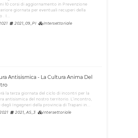
ni 10 corsi di aggiornamento in Prevenzione
teriore giornata per eventuali recuperi della
. I...
2021
2021_09_PI
Intersettoriale
ura Antisismica - La Cultura Anima Del
ntro
gerà la terza giornata del ciclo di incontri per la
a antisismica del nostro territorio. L’incontro,
degli Ingegneri della provincia di Trapani in...
2021
2021_AS_3
Intersettoriale