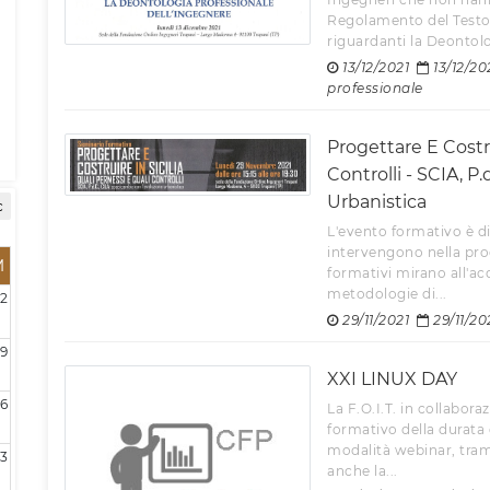
Regolamento del Testo 
riguardanti la Deontolo
13/12/2021
13/12/20
professionale
Progettare E Costru
Controlli - SCIA, P
Urbanistica
c
L'evento formativo è di
intervengono nella prod
M
formativi mirano all'acq
metodologie di...
2
29/11/2021
29/11/20
9
XXI LINUX DAY
16
La F.O.I.T. in collabor
formativo della durata 
modalità webinar, tra
3
anche la...