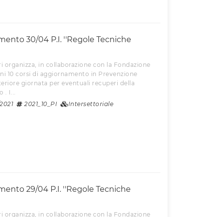
ento 30/04 P.I. ''Regole Tecniche
i organizza, in collaborazione con la Fondazione
ni 10 corsi di aggiornamento in Prevenzione
teriore giornata per eventuali recuperi della
. I...
2021
2021_10_PI
Intersettoriale
ento 29/04 P.I. ''Regole Tecniche
i organizza, in collaborazione con la Fondazione