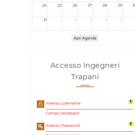
24
25
26
27
28
29
3
31
1
2
3
4
5
Apri Agenda
Accesso Ingegneri
Trapani
Inserisci Username
Campo necessario
Inserisci Password