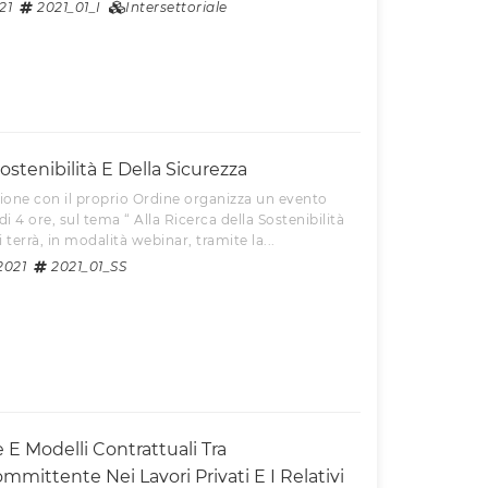
21
2021_01_I
Intersettoriale
Sostenibilità E Della Sicurezza
azione con il proprio Ordine organizza un evento
i 4 ore, sul tema “ Alla Ricerca della Sostenibilità
i terrà, in modalità webinar, tramite la...
2021
2021_01_SS
E Modelli Contrattuali Tra
mmittente Nei Lavori Privati E I Relativi