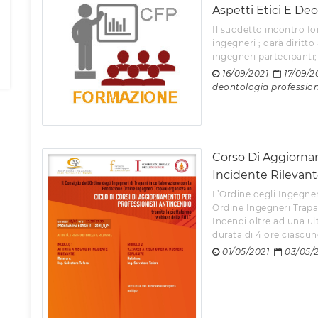
Aspetti Etici E Deo
Il suddetto incontro 
ingegneri ; darà diritto
ingegneri partecipanti; 
16/09/2021
17/09/2
deontologia professio
Corso Di Aggiorname
Incidente Rilevante
L’Ordine degli Ingegner
Ordine Ingegneri Trapa
Incendi oltre ad una ul
durata di 4 ore ciascuno 
01/05/2021
03/05/