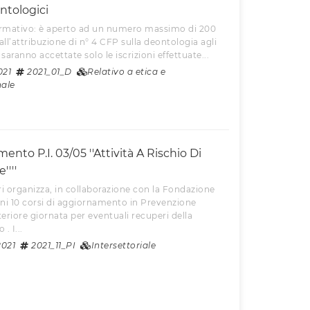
ntologici
formativo: è aperto ad un numero massimo di 200
 all’attribuzione di n° 4 CFP sulla deontologia agli
saranno accettate solo le iscrizioni effettuate...
021
2021_01_D
Relativo a etica e
nale
nto P.I. 03/05 ''Attività A Rischio Di
''''
i organizza, in collaborazione con la Fondazione
ni 10 corsi di aggiornamento in Prevenzione
teriore giornata per eventuali recuperi della
. I...
2021
2021_11_PI
Intersettoriale