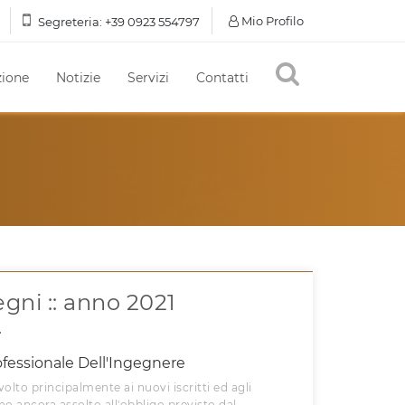
Mio Profilo
Segreteria:
+39 0923 554797
ione
Notizie
Servizi
Contatti
gni :: anno 2021
fessionale Dell'Ingegnere
olto principalmente ai nuovi iscritti ed agli
o ancora assolto all'obbligo previsto dal