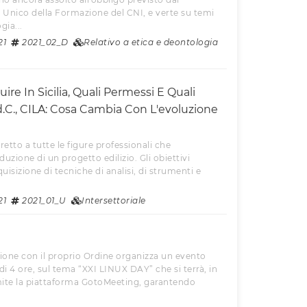
Unico della Formazione del CNI, e verte su temi
gia...
21
2021_02_D
Relativo a etica e deontologia
ire In Sicilia, Quali Permessi E Quali
.d.C., CILA: Cosa Cambia Con L'evoluzione
retto a tutte le figure professionali che
uzione di un progetto edilizio. Gli obiettivi
uisizione di tecniche di analisi, di strumenti e
21
2021_01_U
Intersettoriale
azione con il proprio Ordine organizza un evento
di 4 ore, sul tema “XXI LINUX DAY” che si terrà, in
mite la piattaforma GotoMeeting, garantendo