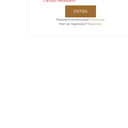
Campo necessario
ENTRA
Password dimenticata?
Clicca qui
.
Non sei registrato?
Registrati
.