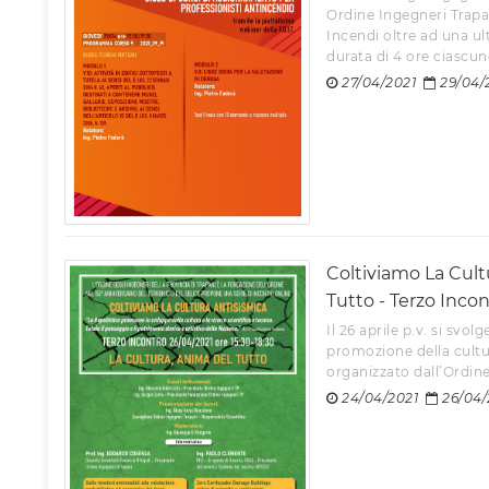
Ordine Ingegneri Trapa
Incendi oltre ad una ul
durata di 4 ore ciascuno 
27/04/2021
29/04/
Coltiviamo La Cult
Tutto - Terzo Inco
Il 26 aprile p.v. si svol
promozione della cultur
organizzato dall’Ordine 
24/04/2021
26/04/