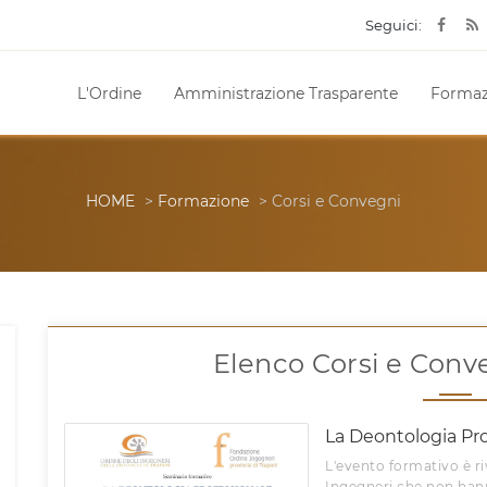
Seguici:
L'Ordine
Amministrazione Trasparente
Formaz
HOME
>
Formazione
> Corsi e Convegni
Elenco Corsi e Conve
La Deontologia Pro
L'evento formativo è riv
Ingegneri che non hann