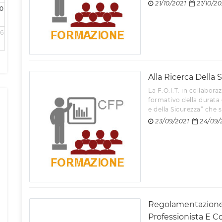
21/10/2021
21/10/20
0
6
Alla Ricerca Della 
La F.O.I.T. in collabor
formativo della durata d
e della Sicurezza” che s
23/09/2021
24/09/
Regolamentazione 
Professionista E Co