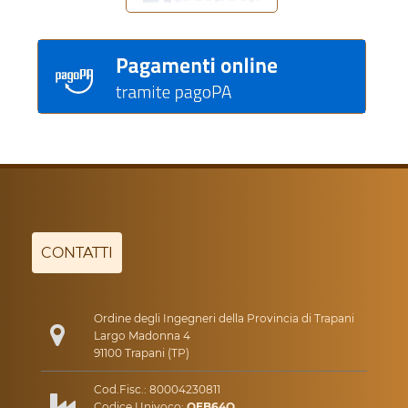
CONTATTI
Ordine degli Ingegneri della Provincia di Trapani
Largo Madonna 4
91100 Trapani (TP)
Cod.Fisc.: 80004230811
Codice Univoco:
OEB64Q