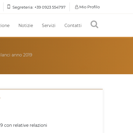
Mio Profilo
Segreteria:
+39 0923 554797
ione
Notizie
Servizi
Contatti
lanci anno 2019
19 con relative relazioni