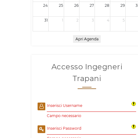
24
25
26
27
28
29
3
31
1
2
3
4
5
Apri Agenda
Accesso Ingegneri
Trapani
Inserisci Username
Campo necessario
Inserisci Password