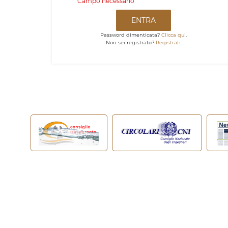
Campo necessario
ENTRA
Password dimenticata?
Clicca qui
.
Non sei registrato?
Registrati
.