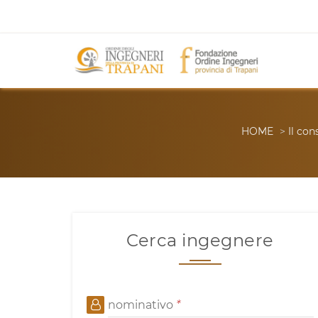
HOME
>
Il con
Cerca ingegnere
nominativo
*