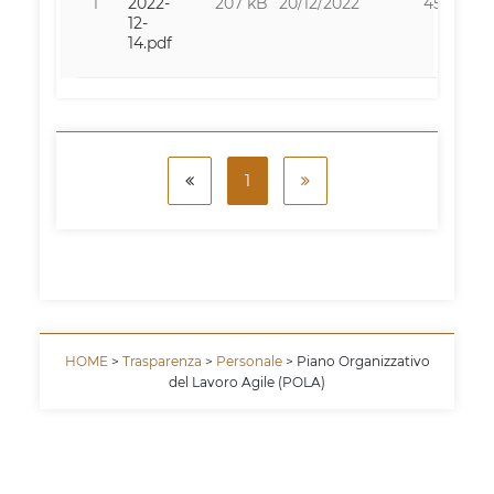
1
207 kB
20/12/2022
4592
2022-
12-
14.pdf
1
HOME
>
Trasparenza
>
Personale
> Piano Organizzativo
del Lavoro Agile (POLA)