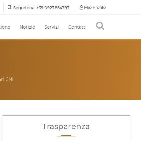
Mio Profilo
Segreteria:
+39 0923 554797
ione
Notizie
Servizi
Contatti
ari CNI
Trasparenza