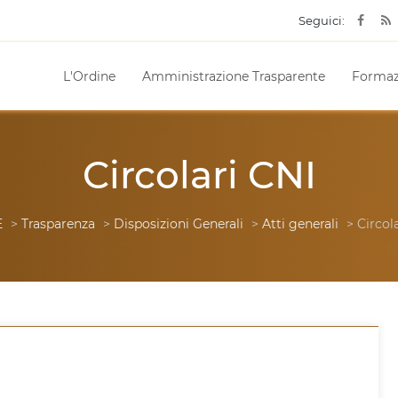
Seguici:
L'Ordine
Amministrazione Trasparente
Formaz
Circolari CNI
E
>
Trasparenza
>
Disposizioni Generali
>
Atti generali
> Circol