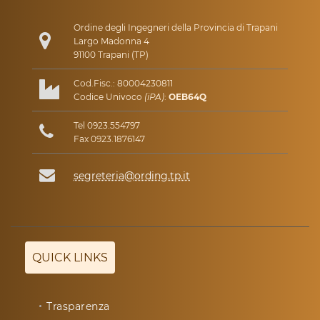
Ordine degli Ingegneri della Provincia di Trapani
Largo Madonna 4
91100 Trapani (TP)
Cod.Fisc.: 80004230811
Codice Univoco
(iPA)
:
OEB64Q
Tel 0923.554797
Fax 0923.1876147
segreteria@ording.tp.it
QUICK LINKS
Trasparenza