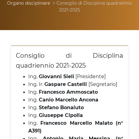
Organo disciplinare
> Consiglio di Disciplina quadriennio
2021-2025
Consiglio di Disciplina
quadriennio 2021-2025
Ing.
Giovanni Sieli
[Presidente]
Ing. Ir.
Gaspare Castelli
[Segretario]
Ing.
Francesco Ammoscato
Ing.
Canio Marcello Ancona
Ing.
Stefano Bonaiuto
Ing.
Giuseppe Cipolla
Ing.
Francesco Marcello Malato (n°
A391)
Ing.
Antonio Maria Messina (n°