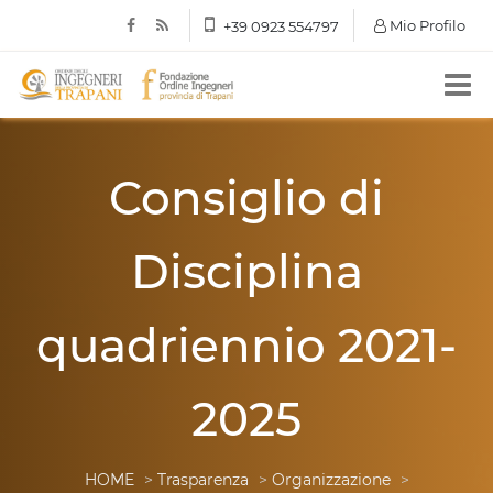
Mio Profilo
+39 0923 554797
Consiglio di
Disciplina
quadriennio 2021-
2025
HOME
>
Trasparenza
>
Organizzazione
>