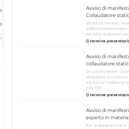
Avviso di manifest
3
Collaudatore stati
Strutture inerenti i lavo
0
edificio condominiale n
nel lotto di terreno cen
6
termine presentazi
Avviso di manifest
collaudatore stati
Strutture inerenti i lavo
abitazione con piscina 
Via Rocco Fodale nel lo
p.lle 1335
termine presentazi
Avviso di manifest
esperto in materia
Per la designazione di