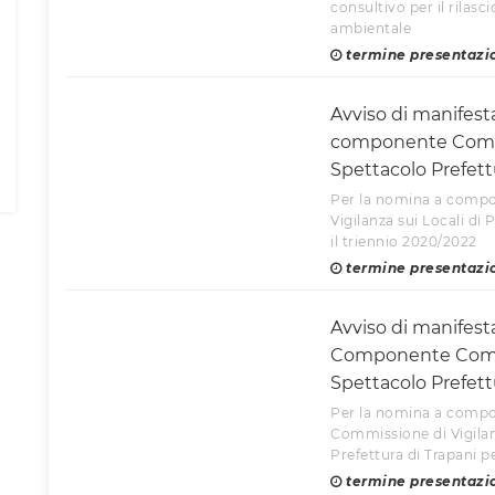
consultivo per il rilasc
ambientale
termine presentazi
Avviso di manifest
componente Commis
Spettacolo Prefett
Per la nomina a compo
Vigilanza sui Locali di
il triennio 2020/2022
termine presentazi
Avviso di manifest
Componente Commi
Spettacolo Prefett
Per la nomina a compon
Commissione di Vigilanz
Prefettura di Trapani p
termine presentazi