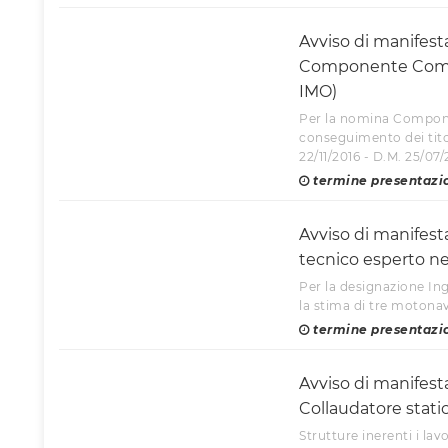
Avviso di manifest
Componente Commi
IMO)
Per la nomina Compon
conseguimento dei titol
22/11/2016 - D.M. 25/07/
termine presentazi
Avviso di manifest
tecnico esperto ne
Per la designazione Inge
la stima di tre motonav
termine presentazi
Avviso di manifest
Collaudatore stati
Strutture inerenti i lav