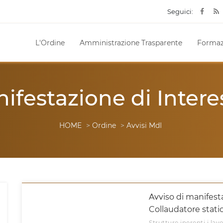
Seguici:
L'Ordine
Amministrazione Trasparente
Formaz
ifestazione di Intere
HOME
>
Ordine
>
Avvisi MdI
Avviso di manifest
Collaudatore stati
Strutture inerenti i lavo