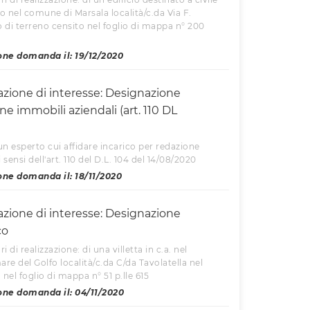
 nel comune di Marsala località/c.da Via F.
 di terreno censito nel foglio di mappa n° 200
one domanda il: 19/12/2020
azione di interesse: Designazione
ne immobili aziendali (art. 110 DL
un esperto cui affidare incarico per redazione
 sensi dell'art. 110 del D.L. 104 del 14/08/2020
ne domanda il: 18/11/2020
azione di interesse: Designazione
co
ri di realizzazione: di una villetta in c.a. nel
e del Golfo località/c.da C/da Tavolatella nel
 nel foglio di mappa n° 51 p.lle 615
one domanda il: 04/11/2020