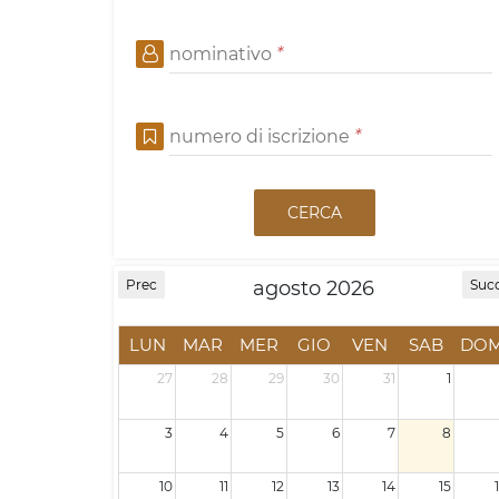
nominativo
*
numero di iscrizione
*
CERCA
agosto 2026
Prec
Suc
LUN
MAR
MER
GIO
VEN
SAB
DO
27
28
29
30
31
1
3
4
5
6
7
8
10
11
12
13
14
15