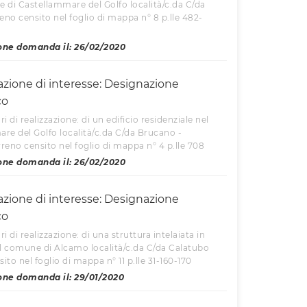
e di Castellammare del Golfo località/c.da C/da
reno censito nel foglio di mappa n° 8 p.lle 482-
one domanda il: 26/02/2020
azione di interesse: Designazione
co
ri di realizzazione: di un edificio residenziale nel
e del Golfo località/c.da C/da Brucano -
rreno censito nel foglio di mappa n° 4 p.lle 708
one domanda il: 26/02/2020
azione di interesse: Designazione
co
ri di realizzazione: di una struttura intelaiata in
nel comune di Alcamo località/c.da C/da Calatubo
sito nel foglio di mappa n° 11 p.lle 31-160-170
one domanda il: 29/01/2020