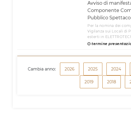
Avviso di manifest
Componente Commis
Pubblico Spettaco
Per la nomina dei com
Vigilanza sui Locali di
esterti in ELETTROTE
termine presentazi
Cambia anno:
2026
2025
2024
2019
2018