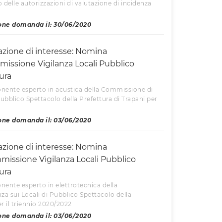
io delle autorizzazioni di valutazione di incidenza
one domanda il: 30/06/2020
azione di interesse: Nomina
sione Vigilanza Locali Pubblico
ura
nente esperto in acustica della Commissione di
 Pubblico Spettacolo della Prefettura di Trapani per
one domanda il: 03/06/2020
azione di interesse: Nomina
ssione Vigilanza Locali Pubblico
ura
ente esperto in elettrotecnica della
a sui Locali di Pubblico Spettacolo della
er il triennio 2020/2022
one domanda il: 03/06/2020