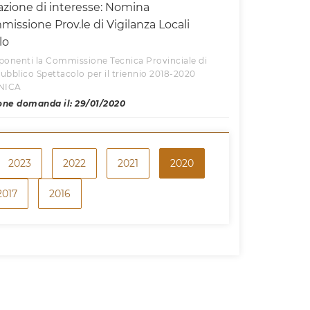
azione di interesse: Nomina
sione Prov.le di Vigilanza Locali
lo
ponenti la Commissione Tecnica Provinciale di
 Pubblico Spettacolo per il triennio 2018-2020
CNICA
one domanda il: 29/01/2020
2023
2022
2021
2020
2017
2016