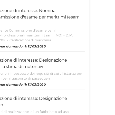
azione di interesse: Nomina
ssione d'esame per marittimi (esami
ente Commissione d'esame per il
i professionali marittimi (Esami IMO) - D.M.
2016 - Cerificazioni di macchina.
one domanda il: 11/03/2020
azione di interesse: Designazione
lla stima di motonavi
neri in possesso dei requisiti di cui all'istanza per
i per il trasporto di passeggeri
one domanda il: 11/03/2020
azione di interesse: Designazione
co
ori di realizzazione: di un fabbricato ad uso