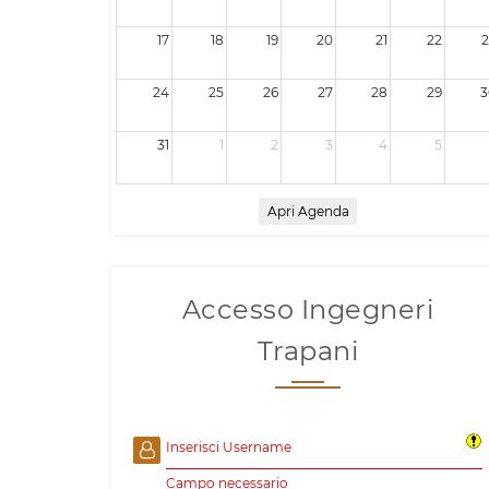
17
18
19
20
21
22
2
24
25
26
27
28
29
3
31
1
2
3
4
5
Apri Agenda
Accesso Ingegneri
Trapani
Inserisci Username
Campo necessario