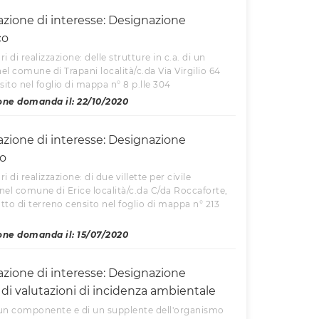
azione di interesse: Designazione
co
ri di realizzazione: delle strutture in c.a. di un
el comune di Trapani località/c.da Via Virgilio 64
sito nel foglio di mappa n° 8 p.lle 304
one domanda il: 22/10/2020
azione di interesse: Designazione
co
ri di realizzazione: di due villette per civile
nel comune di Erice località/c.da C/da Roccaforte,
tto di terreno censito nel foglio di mappa n° 213
one domanda il: 15/07/2020
azione di interesse: Designazione
 di valutazioni di incidenza ambientale
 un componente e di un supplente dell'organismo