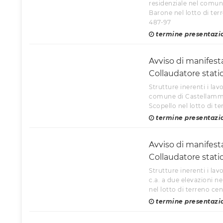
residenziale nel comun
Barone nel lotto di ter
487-97
termine presentazi
Avviso di manifest
Collaudatore stati
Strutture inerenti i lavo
comune di Castellammar
Scopello nel lotto di te
termine presentazi
Avviso di manifest
Collaudatore stati
Strutture inerenti i lavo
c.a. a due elevazioni 
nel lotto di terreno cen
termine presentazi