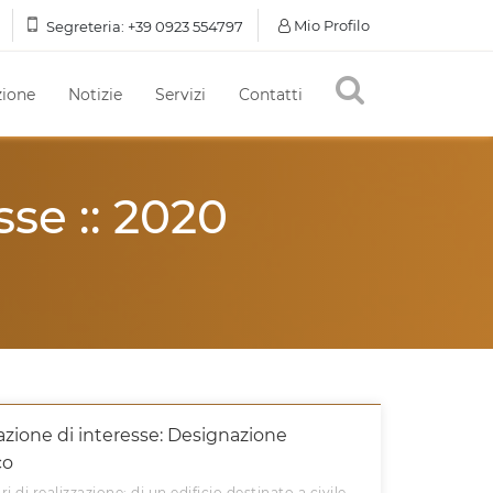
Mio Profilo
Segreteria:
+39 0923 554797
ione
Notizie
Servizi
Contatti
sse :: 2020
azione di interesse: Designazione
co
ri di realizzazione: di un edificio destinato a civile