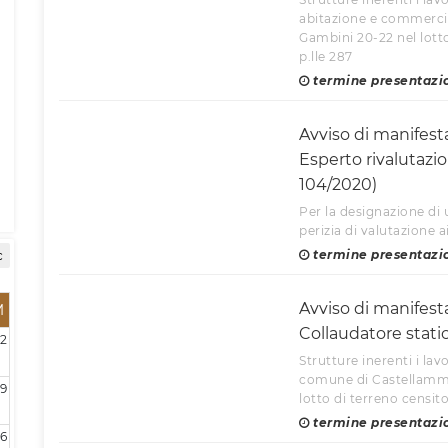
abitazione e commercio
Gambini 20-22 nel lotto
p.lle 287
termine presentazi
Avviso di manifest
Esperto rivalutazio
104/2020)
Per la designazione di 
perizia di valutazione ai
termine presentazio
c
Avviso di manifest
M
Collaudatore stati
2
Strutture inerenti i lavo
comune di Castellammar
9
lotto di terreno censito
termine presentazi
16